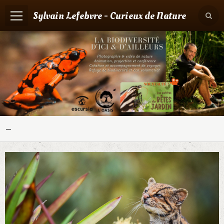
Sylvain Lefebvre - Curieux de Nature
Panier
0
Votre compte
Accueil
Contact
Boutique
-
Agenda