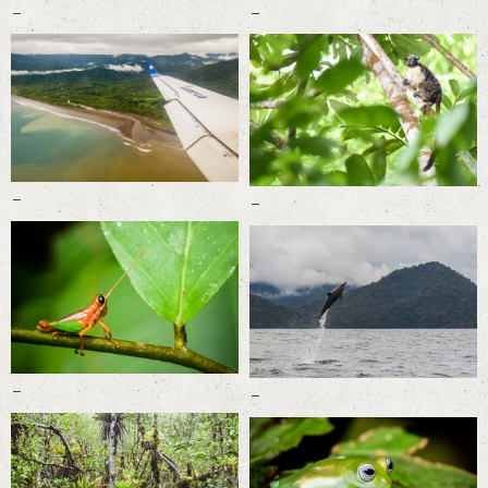
-
-
-
-
-
-