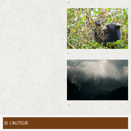
-
-
-
L'AUTEUR