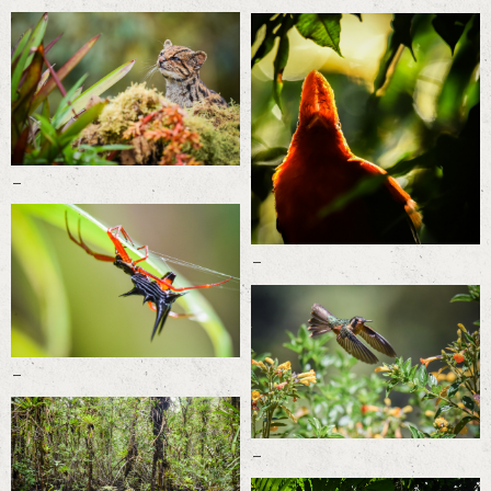
-
-
-
-