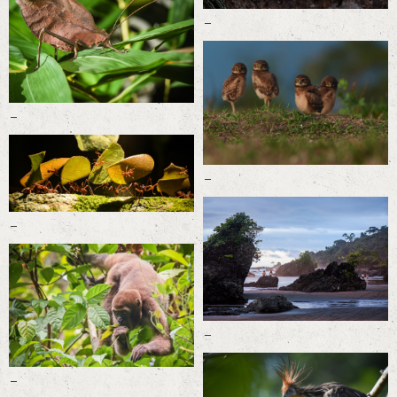
-
-
-
-
-
-