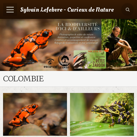
Sylvain Lefebvre - Curieux de Nature
Panier
0
Votre compte
Accueil
Contact
Boutique
COLOMBIE
Agenda