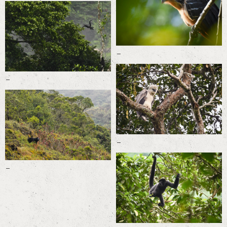
-
-
-
-