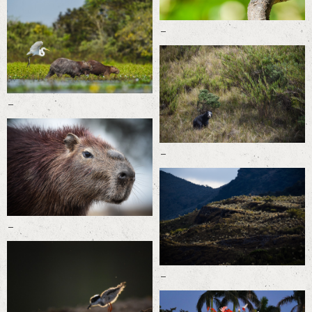
-
-
-
-
-