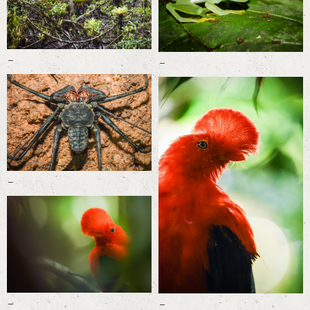
-
-
-
-
-