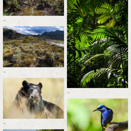
-
-
-
-