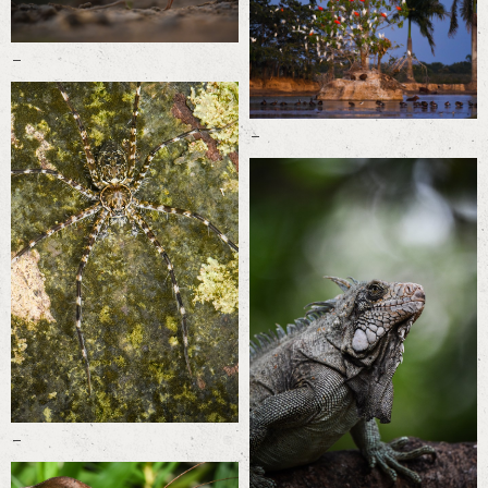
-
-
-