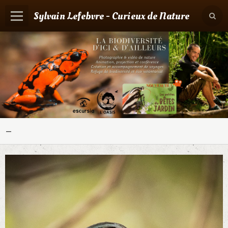
Sylvain Lefebvre - Curieux de Nature
Panier
0
Votre compte
Accueil
Contact
Boutique
-
Agenda