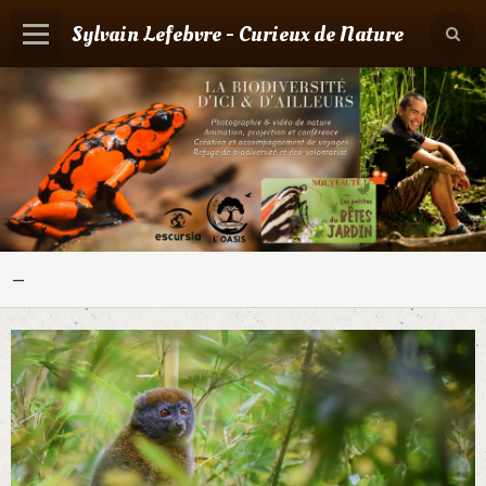
Sylvain Lefebvre - Curieux de Nature
Panier
0
Votre compte
Accueil
Contact
Boutique
-
Agenda