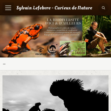
Sylvain Lefebvre - Curieux de Nature
Panier
0
Votre compte
Accueil
Contact
Boutique
-
Agenda