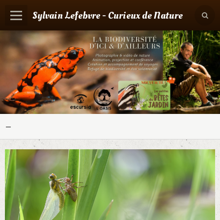
Sylvain Lefebvre - Curieux de Nature
Panier
0
Votre compte
Accueil
Contact
Boutique
-
Agenda