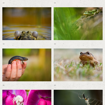
-
-
-
-
-
-