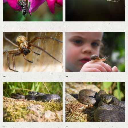
-
-
-
-
-
-