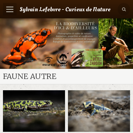
Sylvain Lefebvre - Curieux de Nature
Panier
0
Votre compte
Accueil
Contact
Boutique
FAUNE AUTRE
Agenda