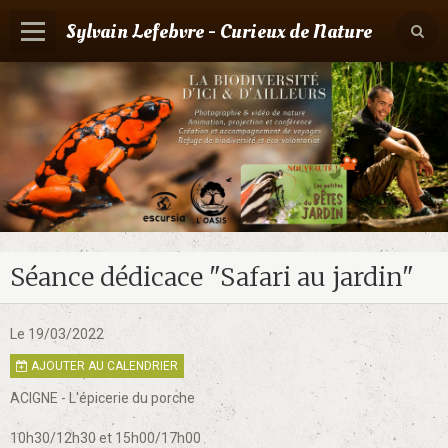
Sylvain Lefebvre - Curieux de Nature
Panier
0
Votre compte
Accueil
Contact
Boutique
Séance dédicace "Safari au jardin"
Agenda
Le 19/03/2022
AJOUTER AU CALENDRIER
ACIGNE - L'épicerie du porche
10h30/12h30 et 15h00/17h00