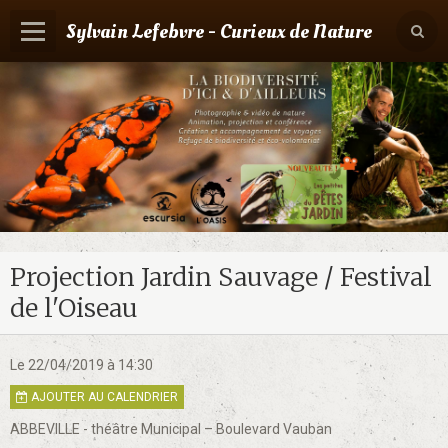
Sylvain Lefebvre - Curieux de Nature
Panier
0
Votre compte
Accueil
Contact
Boutique
Projection Jardin Sauvage / Festival
Agenda
de l'Oiseau
Le 22/04/2019
à 14:30
AJOUTER AU CALENDRIER
ABBEVILLE - théâtre Municipal – Boulevard Vauban