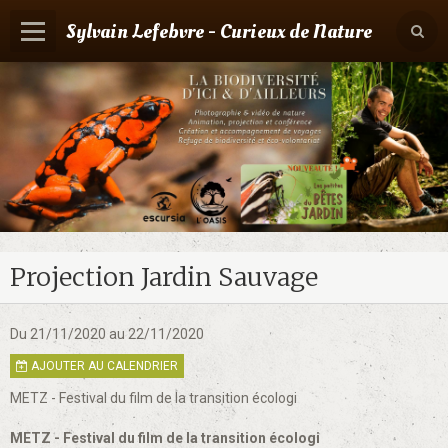
Sylvain Lefebvre - Curieux de Nature
Panier
0
Votre compte
Accueil
Contact
Boutique
Projection Jardin Sauvage
Agenda
Du 21/11/2020
au 22/11/2020
AJOUTER AU CALENDRIER
METZ - Festival du film de la transition écologi
METZ - Festival du film de la transition écologi