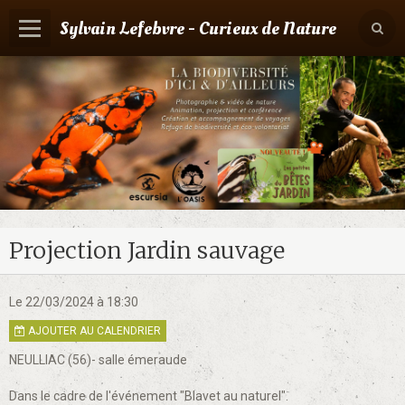
Sylvain Lefebvre - Curieux de Nature
Panier
0
Votre compte
Accueil
Contact
Boutique
Projection Jardin sauvage
Agenda
Le 22/03/2024
à 18:30
AJOUTER AU CALENDRIER
NEULLIAC (56)- salle émeraude
Dans le cadre de l'événement "Blavet au naturel".